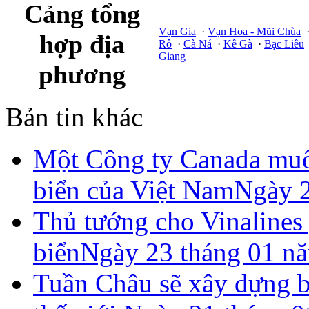
Cảng tổng
Vạn Gia
·
Vạn Hoa - Mũi Chùa
hợp địa
Rô
·
Cà Ná
·
Kê Gà
·
Bạc Liêu
Giang
phương
Bản tin khác
Một Công ty Canada muốn
biển của Việt Nam
Ngày 2
Thủ tướng cho Vinalines 
biển
Ngày 23 tháng 01 n
Tuần Châu sẽ xây dựng b