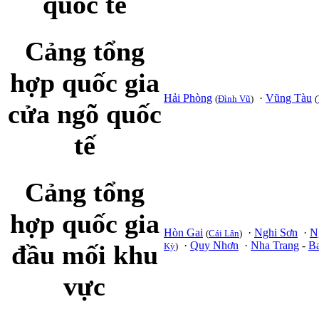
quốc tế
Cảng tổng
hợp quốc gia
Hải Phòng
·
Vũng Tàu
(
Đình Vũ
)
(
cửa ngõ quốc
tế
Cảng tổng
hợp quốc gia
Hòn Gai
·
Nghi Sơn
·
N
(
Cái Lân
)
·
Quy Nhơn
·
Nha Trang
-
B
đầu mối khu
Kỳ
)
vực